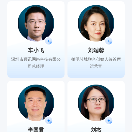
车小飞
刘端蓉
深圳市顶讯网络科技有限公
拍明芯城联合创始人兼首席
司总经理
运营官
李国君
刘杰