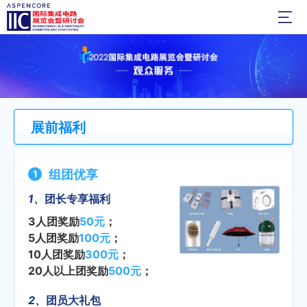

观众报名
展商预定
展前福利
组团优享
1、
团长专享福利
3人团奖励
50元
；
5人团奖励
100元
；
10人团奖励
300元
；
20人以上团奖励
500元
；
2、
团员大礼包